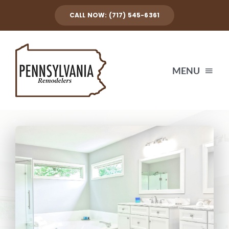
Skip
CALL NOW: (717) 545-6361
to
content
MENU
HOME
SERVICES
TESTIMONIALS
CONTACT US