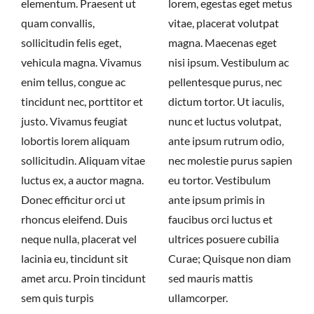
elementum. Praesent ut
lorem, egestas eget metus
quam convallis,
vitae, placerat volutpat
sollicitudin felis eget,
magna. Maecenas eget
vehicula magna. Vivamus
nisi ipsum. Vestibulum ac
enim tellus, congue ac
pellentesque purus, nec
tincidunt nec, porttitor et
dictum tortor. Ut iaculis,
justo. Vivamus feugiat
nunc et luctus volutpat,
lobortis lorem aliquam
ante ipsum rutrum odio,
sollicitudin. Aliquam vitae
nec molestie purus sapien
luctus ex, a auctor magna.
eu tortor. Vestibulum
Donec efficitur orci ut
ante ipsum primis in
rhoncus eleifend. Duis
faucibus orci luctus et
neque nulla, placerat vel
ultrices posuere cubilia
lacinia eu, tincidunt sit
Curae; Quisque non diam
amet arcu. Proin tincidunt
sed mauris mattis
sem quis turpis
ullamcorper.